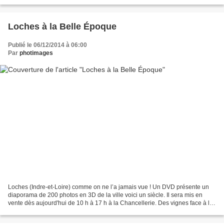
Loches à la Belle Époque
Publié le 06/12/2014 à 06:00
Par
photimages
Loches (Indre-et-Loire) comme on ne l’a jamais vue ! Un DVD présente un
diaporama de 200 photos en 3D de la ville voici un siècle. Il sera mis en
vente dès aujourd'hui de 10 h à 17 h à la Chancellerie. Des vignes face à la
cité royale. Des potagers dans...