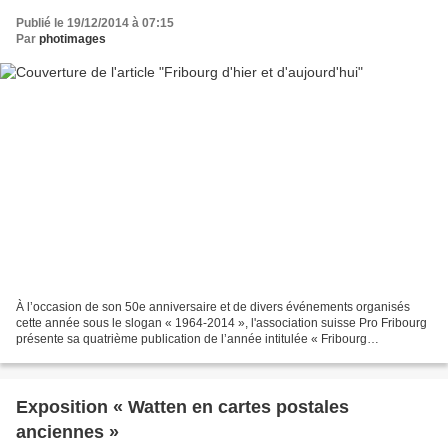
Publié le 19/12/2014 à 07:15
Par
photimages
À l’occasion de son 50e anniversaire et de divers événements organisés
cette année sous le slogan « 1964-2014 », l'association suisse Pro Fribourg
présente sa quatrième publication de l’année intitulée « Fribourg
[Postmoderne] ». En 50 images, le lecteur...
Exposition « Watten en cartes postales
anciennes »