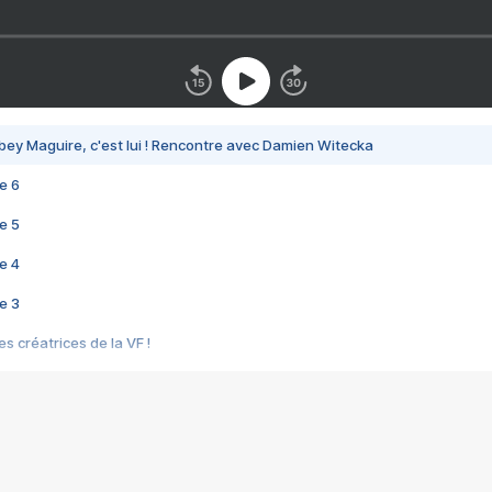
bey Maguire, c'est lui ! Rencontre avec Damien Witecka
e 6
e 5
e 4
e 3
s créatrices de la VF !
e 2
e 1
e Mektoub My Love arrive enfin ! Rencontre avec Shaïn Boumedine et Sal