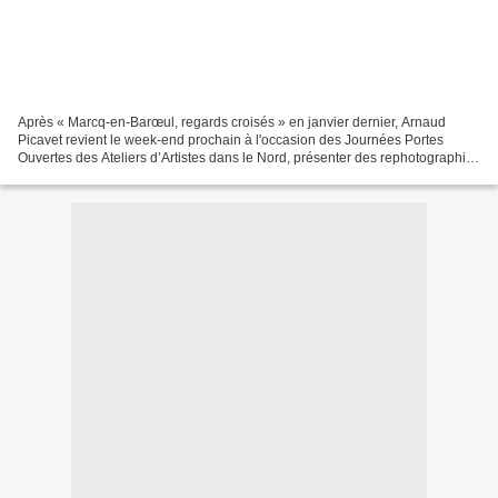
Après « Marcq-en-Barœul, regards croisés » en janvier dernier, Arnaud
Picavet revient le week-end prochain à l'occasion des Journées Portes
Ouvertes des Ateliers d’Artistes dans le Nord, présenter des rephotographies
inédites de Lille et de ses environs....