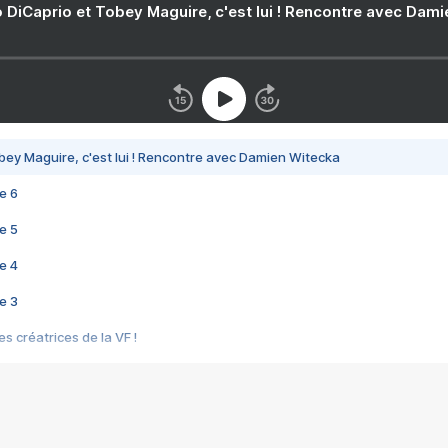
 DiCaprio et Tobey Maguire, c'est lui ! Rencontre avec Dam
bey Maguire, c'est lui ! Rencontre avec Damien Witecka
e 6
e 5
e 4
e 3
s créatrices de la VF !
e 2
e 1
e Mektoub My Love arrive enfin ! Rencontre avec Shaïn Boumedine et Sal