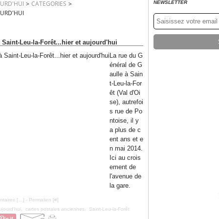
OURD'HUI
>
CATEGORIES
>
NEWSLETTER
OURD'HUI
Saint-Leu-la-Forêt...hier et aujourd'hui
La rue du G
énéral de G
aulle à Sain
t-Leu-la-For
êt (Val d'Oi
se), autrefoi
s rue de Po
ntoise, il y
a plus de c
ent ans et e
n mai 2014.
Ici au crois
ement de
l'avenue de
la gare.
taires [
…
]
- Permalien [
#
]
ujourd'hui
,
cartes postales anciennes
,
Saint-Leu-la-Forêt