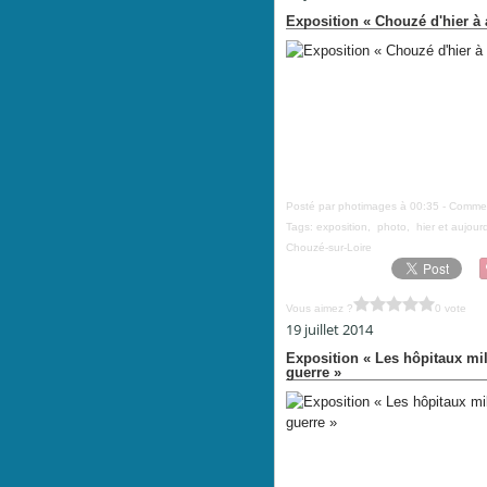
Exposition « Chouzé d'hier à 
Posté par photimages à 00:35 -
Commen
Tags:
exposition
,
photo
,
hier et aujour
Chouzé-sur-Loire
Vous aimez ?
0 vote
19 juillet 2014
Exposition « Les hôpitaux mil
guerre »