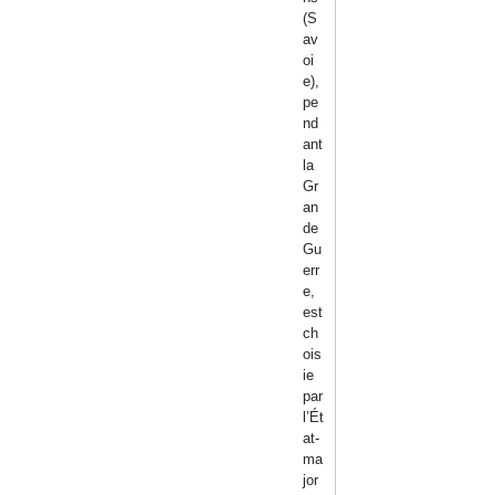
(S
av
oi
e),
pe
nd
ant
la
Gr
an
de
Gu
err
e,
est
ch
ois
ie
par
l’Ét
at-
ma
jor