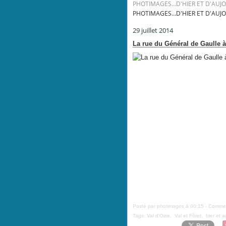
PHOTIMAGES...D'HIER ET D'AUJ
PHOTIMAGES...D'HIER ET D'AUJ
29 juillet 2014
La rue du Général de Gaulle à 
Posté par photimages à 00:15 -
Commen
Tags:
Val d'Oise
,
Val et Fôret
,
hier et a