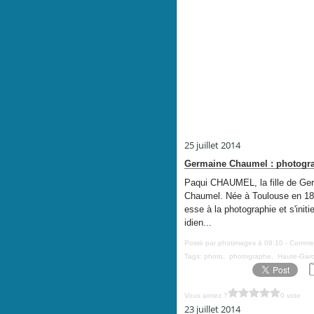
25 juillet 2014
Germaine Chaumel : photogra
Paqui CHAUMEL, la fille de Ger
Chaumel. Née à Toulouse en 1895
esse à la photographie et s'initie
idien...
Posté par photimages à 09:10 -
Commen
Tags:
photo
,
photographe
,
Haute-Gar
Vous aimez ?
0 vote
23 juillet 2014