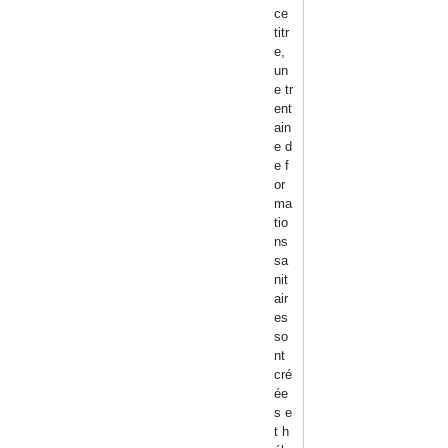
ce
titr
e,
un
e tr
ent
ain
e d
e f
or
ma
tio
ns
sa
nit
air
es
so
nt
cré
ée
s e
t h