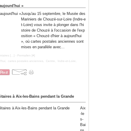
aujourd'hui »
Jusqu'au 15 septembre, le Musée des
Mariniers de Chouzé-sur-Loire (Indre-e
t-Loire) vous invite à plonger dans l'hi
stoire de Chouzé à l'occasion de l'exp
osition « Chouzé d'hier à aujourd'hui
», où cartes postales anciennes sont
mises en parallèle avec...
taires [
…
]
- Permalien [
#
]
d'hui
,
cartes postales anciennes
,
Centre
,
Indre-et-Loire
,
itaires à Aix-les-Bains pendant la Grande
Aix
-le
s-
Bai
ns