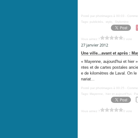
Posté par photimages à 00:03 -
Commen
Tags:
publicités
,
stylo
,
Stylomine
Vous aimez ?
0 vote
27 janvier 2012
Une ville...avant et après : M
« Mayenne, aujourd'hui et hier », 
ntes et de cartes postales anc
e de kilomètres de Laval. On l
nariat...
Posté par photimages à 00:25 -
Commen
Tags:
Mayenne
,
hier et aujourd'hui
,
Pa
Vous aimez ?
0 vote