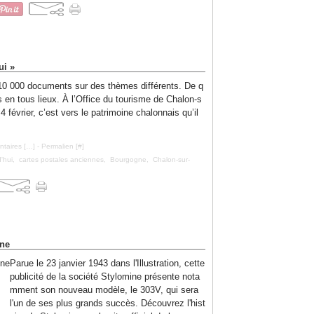
ui »
10 000 documents sur des thèmes différents. De q
es en tous lieux. À l’Office du tourisme de Chalon-s
 février, c’est vers le patrimoine chalonnais qu’il
taires [
…
]
- Permalien [
#
]
d'hui
,
cartes postales anciennes
,
Bourgogne
,
Chalon-sur-
ine
Parue le 23 janvier 1943 dans l'Illustration, cette
publicité de la société Stylomine présente nota
mment son nouveau modèle, le 303V, qui sera
l'un de ses plus grands succès. Découvrez l'hist