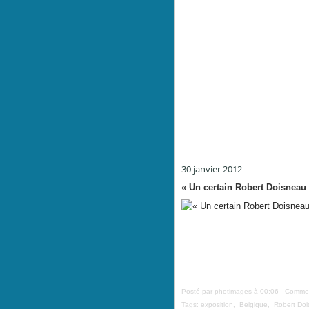
30 janvier 2012
« Un certain Robert Doisneau
Posté par photimages à 00:06 -
Commen
Tags:
exposition
,
Belgique
,
Robert Do