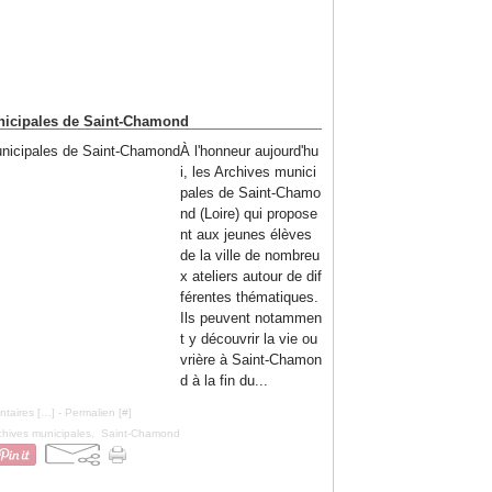
nicipales de Saint-Chamond
À l'honneur aujourd'hu
i, les Archives munici
pales de Saint-Chamo
nd (Loire) qui propose
nt aux jeunes élèves
de la ville de nombreu
x ateliers autour de dif
férentes thématiques.
Ils peuvent notammen
t y découvrir la vie ou
vrière à Saint-Chamon
d à la fin du...
taires [
…
]
- Permalien [
#
]
chives municipales
,
Saint-Chamond