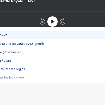
 Battle Royale - DayZ
 DayZ
 a 13 ans (et vous l'avez ignoré)
e (littéralement)
im Rayan
 toutes les règles
s les jeux vidéo
us choquant de Rockstar ? - Le scandale BULLY
e plus moche de Steam
du RÊVE tourne au CAUCHEMAR